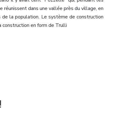
ano il y avait cent "Pozzelle" qui, pendant les
se réunissent dans une vallée près du village, en
s de la population. Le système de construction
 construction en form de Trulli
!