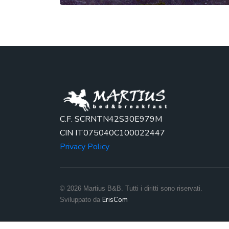
C.F. SCRNTN42S30E979M
CIN IT075040C100022447
Privacy Policy
© 2026 Martius B&B. Tutti i diritti sono riservati.
ErisCom
Sviluppato da